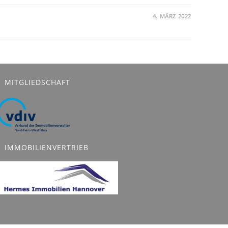
4. MÄRZ 2022
MITGLIEDSCHAFT
IMMOBILIENVERTRIEB
e