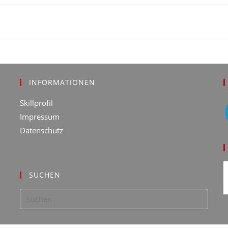
ETZES
INFORMATIONEN
Skillprofil
Impressum
Datenschutz
SUCHEN
Press
Escap
to